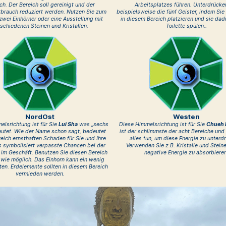
ich. Der Bereich soll gereinigt und der
Arbeitsplatzes führen. Unterdrücke
rbrauch reduziert werden. Nutzen Sie zum
beispielsweise die fünf Geister, indem Sie 
zwei Einhörner oder eine Ausstellung mit
in diesem Bereich platzieren und sie dad
schiedenen Steinen und Kristallen.
Toilette spülen..
NordOst
Westen
elsrichtung ist für Sie
Lui Sha
was „sechs
Diese Himmelsrichtung ist für Sie
Chueh 
deutet. Wie der Name schon sagt, bedeutet
ist der schlimmste der acht Bereiche und 
eich ernsthaften Schaden für Sie und Ihre
alles tun, um diese Energie zu unterd
Es symbolisiert verpasste Chancen bei der
Verwenden Sie z.B. Kristalle und Steine
 im Geschäft. Benutzen Sie diesen Bereich
negative Energie zu absorbieren
wie möglich. Das Einhorn kann ein wenig
ten. Erdelemente sollten in diesem Bereich
vermieden werden.