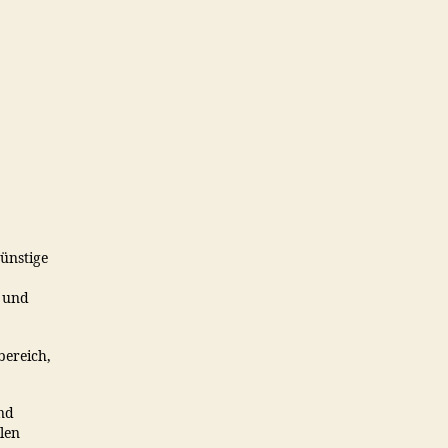
günstige
s und
bereich,
nd
llen