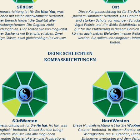
SüdOst
Ost
mpassrichtung ist für Sie
Nien Yen
, was
Diese Kompassrichtung ist für Sie
Fu 
Leben mit vielen Nachkommen“ bedeutet.
„höchste Harmonie“ bedeutet. Das Gebiet b
er Bereich fördert die Qualität aller
und starken Schutz vor widrigen Schick
ziehungsformen. Die Gegend zieht
Vogel Phönix und die Weiße Schildkröte e
ehungen an. Hier sollten Sie von möglichst
gut für die Platzierung in diesem Bereich.
hrer Sachen zwei Exemplare haben. Zwei
können auch sieben Elefanten in einer Rei
ge Gläser, zwei gleichmäßige Pulver usw.
werden. Sie sollen unbesiegbare Unter
bieten.
DEINE SCHLECHTEN
KOMPASSRICHTUNGEN
SüdWesten
NordWesten
elsrichtung ist für Sie
Ho hai
, Ho hai, was
Diese Himmelsrichtung ist für Sie
Wu Kwe
nglück“ bedeutet. Dieser Bereich bringt
Geister“ bedeutet. In diesem Bereich e
anzielle Verluste und alle möglichen
Widrigkeiten, die zu Bränden, Diebs
henden Schwierigkeiten und Frustrationen
Einkommensverlusten und dem Verlu