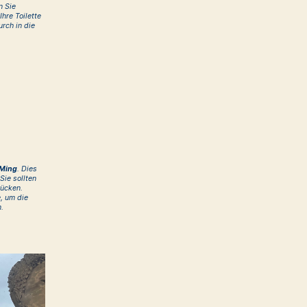
n Sie
Ihre Toilette
urch in die
Ming
. Dies
Sie sollten
rücken.
, um die
.