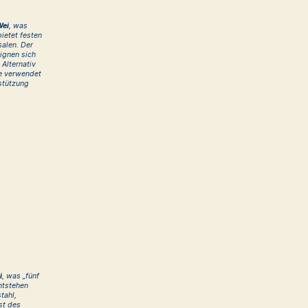
Wei
, was
ietet festen
salen. Der
ignen sich
 Alternativ
he verwendet
stützung
i
, was „fünf
ntstehen
tahl,
st des