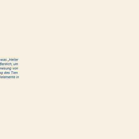
was „Heiler
 Bereich, um
enesung von
ng des Tien
lelemente in