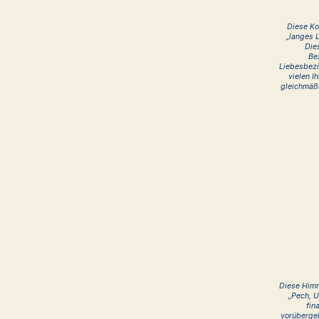
Diese Ko
„langes 
Dies
Be
Liebesbezi
vielen I
gleichmäßi
Diese Himm
„Pech, U
fin
vorüberge