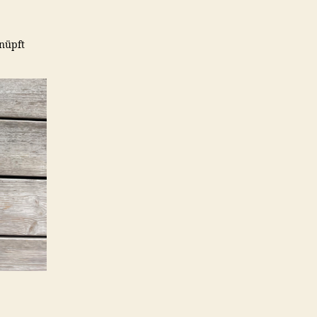
knüpft