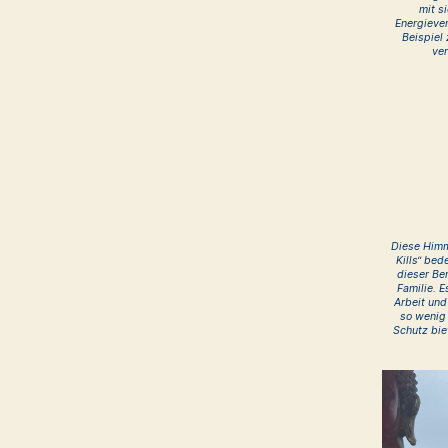
mit s
Energieve
Beispiel 
ver
Diese Himm
Kills“ be
dieser Ber
Familie. 
Arbeit und
so wenig 
Schutz bie