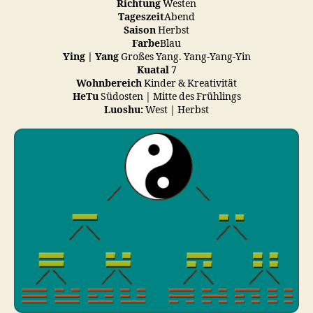
Richtung
Westen
Tageszeit
Abend
Saison
Herbst
Farbe
Blau
Ying | Yang
Großes Yang. Yang-Yang-Yin
Kuatal
7
Wohnbereich
Kinder & Kreativität
HeTu
Südosten | Mitte des Frühlings
Luoshu:
West | Herbst