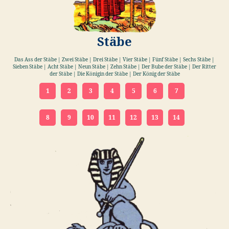
Stäbe
Das Ass der Stäbe | Zwei Stäbe | Drei Stäbe | Vier Stäbe | Fünf Stäbe | Sechs Stäbe |
Sieben Stäbe | Acht Stäbe | Neun Stäbe | Zehn Stäbe | Der Bube der Stäbe | Der Ritter
der Stäbe | Die Königin der Stäbe | Der König der Stäbe
1
2
3
4
5
6
7
8
9
10
11
12
13
14