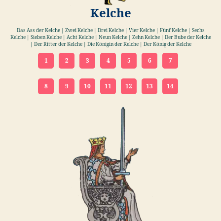
Kelche
Das Ass der Kelche | Zwei Kelche | Drei Kelche | Vier Kelche | Fünf Kelche | Sechs
Kelche | Sieben Kelche | Acht Kelche | Neun Kelche | Zehn Kelche | Der Bube der Kelche
| Der Ritter der Kelche | Die Königin der Kelche | Der König der Kelche
1
2
3
4
5
6
7
8
9
10
11
12
13
14