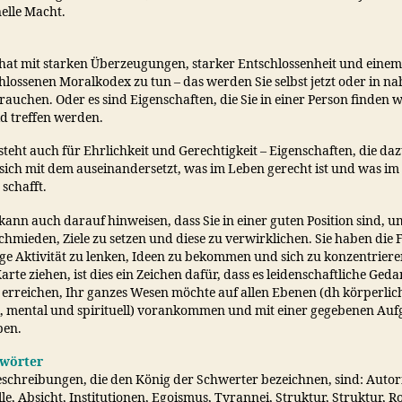
nelle Macht.
 hat mit starken Überzeugungen, starker Entschlossenheit und einem
hlossenen Moralkodex zu tun – das werden Sie selbst jetzt oder in na
rauchen. Oder es sind Eigenschaften, die Sie in einer Person finden 
ld treffen werden.
steht auch für Ehrlichkeit und Gerechtigkeit – Eigenschaften, die da
sich mit dem auseinandersetzt, was im Leben gerecht ist und was im
 schafft.
 kann auch darauf hinweisen, dass Sie in einer guten Position sind, 
chmieden, Ziele zu setzen und diese zu verwirklichen. Sie haben die F
tige Aktivität zu lenken, Ideen zu bekommen und sich zu konzentrier
Karte ziehen, ist dies ein Zeichen dafür, dass es leidenschaftliche Ged
zu erreichen, Ihr ganzes Wesen möchte auf allen Ebenen (dh körperlic
, mental und spirituell) vorankommen und mit einer gegebenen Auf
ben.
lwörter
schreibungen, die den König der Schwerter bezeichnen, sind: Autori
le, Absicht, Institutionen, Egoismus, Tyrannei, Struktur, Struktur, R