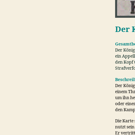
Der 
Gesamtb
Der König 
ein Appel
den Kopf 
Strafverfo
Beschrei
Der König
einem Thr
um ihn he
oder einem
den Kampf
Die Karte 
nutzt sein
Er vertri