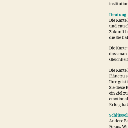
institutio
Deutung
Die Karte
und entsc
Zukunft b
die Sie ba
Die Karte 
dass man 
Gleichheit
Die Karte
Pläne zu s
Ihre geis
Sie diese 
ein Ziel 
emotional
Erfolg ha
Schlüsse
Andere Be
Fokus, Wil