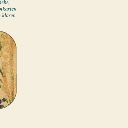
iebe,
otkarten
klarer.