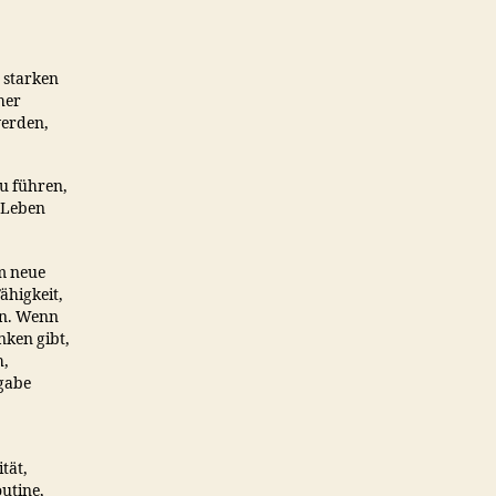
 starken
her
werden,
zu führen,
 Leben
um neue
ähigkeit,
en. Wenn
anken gibt,
h,
gabe
tät,
outine,