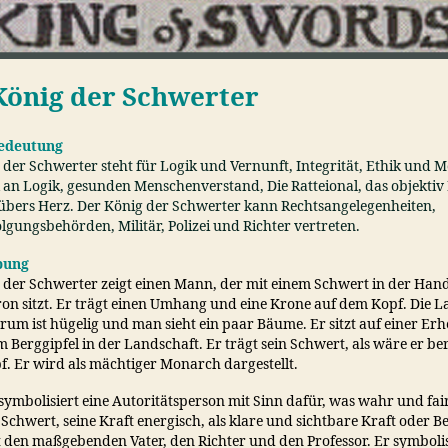
König der Schwerter
edeutung
der Schwerter steht für Logik und Vernunft, Integrität, Ethik und Mo
l an Logik, gesunden Menschenverstand, Die Ratteional, das objektiv
übers Herz. Der König der Schwerter kann Rechtsangelegenheiten,
lgungsbehörden, Militär, Polizei und Richter vertreten.
bung
 der Schwerter zeigt einen Mann, der mit einem Schwert in der Han
on sitzt. Er trägt einen Umhang und eine Krone auf dem Kopf. Die L
rum ist hügelig und man sieht ein paar Bäume. Er sitzt auf einer Er
 Berggipfel in der Landschaft. Er trägt sein Schwert, als wäre er ber
. Er wird als mächtiger Monarch dargestellt.
symbolisiert eine Autoritätsperson mit Sinn dafür, was wahr und fair 
 Schwert, seine Kraft energisch, als klare und sichtbare Kraft oder 
tt den maßgebenden Vater, den Richter und den Professor. Er symbolis