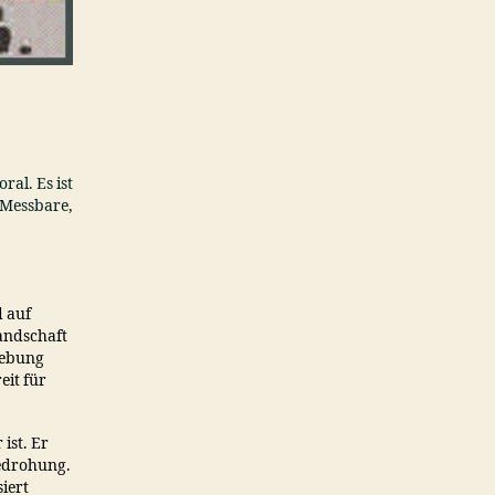
ral. Es ist
 Messbare,
d auf
andschaft
hebung
eit für
ist. Er
Bedrohung.
iert