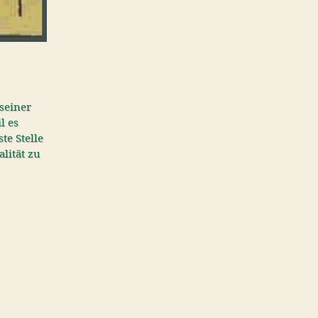
 seiner
l es
te Stelle
alität zu