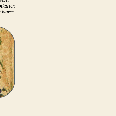
iebe,
otkarten
klarer.