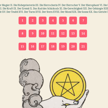
r Magier II. Die Hohepriesterin III. Die Herrscherin IV. Der Herrscher V. Der Hierophant VI. Die
. Die Kraft IX. Der Eremit X. Das Rad des Schicksals XI. Die Gerechtigkeit XII. Der Gehängte XII
t XV. Der Teufel XVI. Der Turm XVII. Der Stern XVIII. Der Mond XIX. Die Sonne XX. Das Gericht 
1
2
3
4
5
6
7
8
9
10
11
12
13
14
15
16
17
18
19
20
21