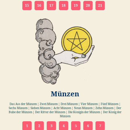
15
16
17
18
19
20
21
Münzen
Das Ass der Münzen | Zwei Münzen | Drei Münzen | Vier Münzen | Fünf Münzen |
Sechs Münzen | Sieben Münzen | Acht Münzen | Neun Münzen | Zehn Münzen | Der
Bube der Münzen | Der Ritter der Münzen | Die Königin der Münzen | Der König der
Münzen
1
2
3
4
5
6
7