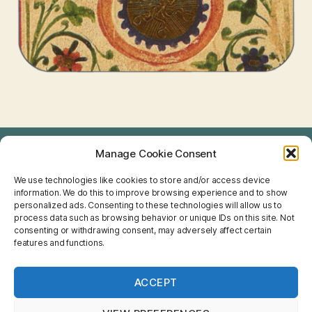
Manage Cookie Consent
TAROT
We use technologies like cookies to store and/or access device
I CHING
information. We do this to improve browsing experience and to show
personalized ads. Consenting to these technologies will allow us to
NUMEROLOGIE
process data such as browsing behavior or unique IDs on this site. Not
consenting or withdrawing consent, may adversely affect certain
features and functions.
FENG SHUI
CHINESISCHE ASTROLOGIE
ACCEPT
HOROSKOPE