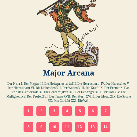
Major Arcana
Der Narr I. Der Magier II. Die Hohepriesterin III. Die Herrscherin IV. Der Herrscher V.
Der Hierophant VI. Die Liebenden VII. Der Wagen VIII. Die Kraft IX. Der Eremit X. Das
Rad des Schicksals XI. Die Gerechtigkeit XII. Der Gehängte XIII. Der Tod XIV. Die
Mäßigkeit XV. Der Teufel XVI. Der Turm XVII. Der Stern XVIII. Der Mond XIX. Die Sonne
XX. Das Gericht XXI. Die Welt
1
2
3
4
5
6
7
8
9
10
11
12
13
14