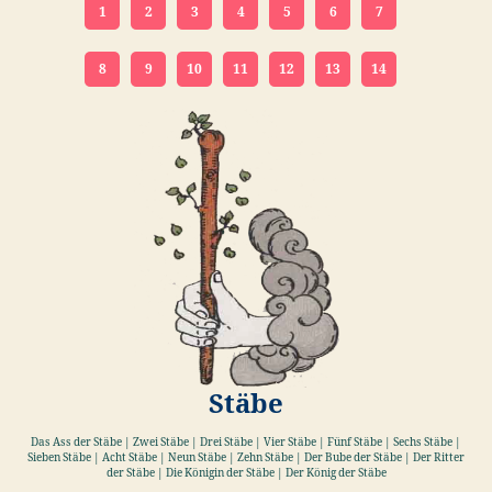
1
2
3
4
5
6
7
8
9
10
11
12
13
14
Stäbe
Das Ass der Stäbe | Zwei Stäbe | Drei Stäbe | Vier Stäbe | Fünf Stäbe | Sechs Stäbe |
Sieben Stäbe | Acht Stäbe | Neun Stäbe | Zehn Stäbe | Der Bube der Stäbe | Der Ritter
der Stäbe | Die Königin der Stäbe | Der König der Stäbe