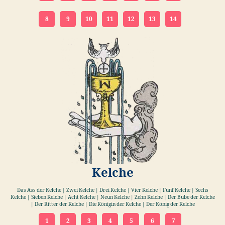
8
9
10
11
12
13
14
Kelche
Das Ass der Kelche | Zwei Kelche | Drei Kelche | Vier Kelche | Fünf Kelche | Sechs
Kelche | Sieben Kelche | Acht Kelche | Neun Kelche | Zehn Kelche | Der Bube der Kelche
| Der Ritter der Kelche | Die Königin der Kelche | Der König der Kelche
1
2
3
4
5
6
7