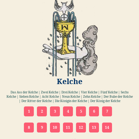
Kelche
Das Ass der Kelche | Zwei Kelche | Drei Kelche | Vier Kelche | Fünf Kelche | Sechs
Kelche | Sieben Kelche | Acht Kelche | Neun Kelche | Zehn Kelche | Der Bube der Kelche
| Der Ritter der Kelche | Die Königin der Kelche | Der König der Kelche
1
2
3
4
5
6
7
8
9
10
11
12
13
14