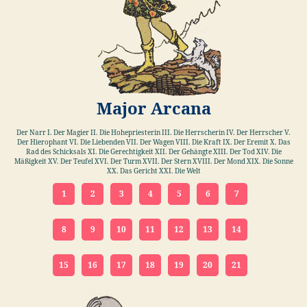
Major Arcana
Der Narr I. Der Magier II. Die Hohepriesterin III. Die Herrscherin IV. Der Herrscher V.
Der Hierophant VI. Die Liebenden VII. Der Wagen VIII. Die Kraft IX. Der Eremit X. Das
Rad des Schicksals XI. Die Gerechtigkeit XII. Der Gehängte XIII. Der Tod XIV. Die
Mäßigkeit XV. Der Teufel XVI. Der Turm XVII. Der Stern XVIII. Der Mond XIX. Die Sonne
XX. Das Gericht XXI. Die Welt
1
2
3
4
5
6
7
8
9
10
11
12
13
14
15
16
17
18
19
20
21