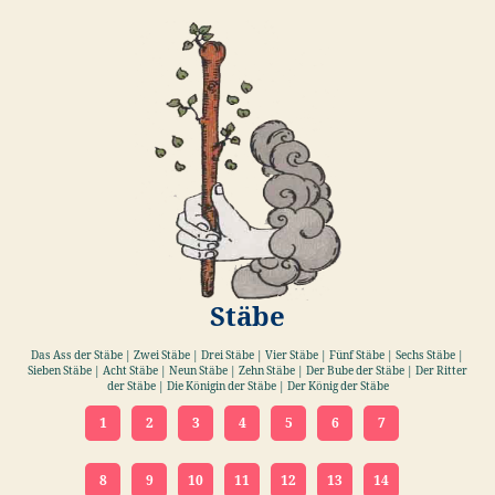
Stäbe
Das Ass der Stäbe | Zwei Stäbe | Drei Stäbe | Vier Stäbe | Fünf Stäbe | Sechs Stäbe |
Sieben Stäbe | Acht Stäbe | Neun Stäbe | Zehn Stäbe | Der Bube der Stäbe | Der Ritter
der Stäbe | Die Königin der Stäbe | Der König der Stäbe
1
2
3
4
5
6
7
8
9
10
11
12
13
14