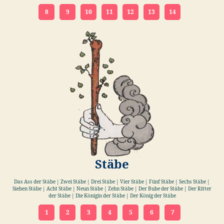
8
9
10
11
12
13
14
Stäbe
Das Ass der Stäbe | Zwei Stäbe | Drei Stäbe | Vier Stäbe | Fünf Stäbe | Sechs Stäbe |
Sieben Stäbe | Acht Stäbe | Neun Stäbe | Zehn Stäbe | Der Bube der Stäbe | Der Ritter
der Stäbe | Die Königin der Stäbe | Der König der Stäbe
1
2
3
4
5
6
7