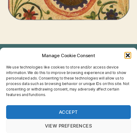
Manage Cookie Consent
TAROT
We use technologies like cookies to store and/or access device
I CHING
information. We do this to improve browsing experience and to show
personalized ads. Consenting to these technologies will allow us to
NUMEROLOGIE
process data such as browsing behavior or unique IDs on this site. Not
consenting or withdrawing consent, may adversely affect certain
features and functions.
FENG SHUI
CHINESISCHE ASTROLOGIE
ACCEPT
HOROSKOPE
VIEW PREFERENCES
NETSPIRIT