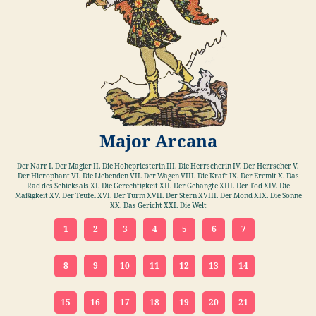
Major Arcana
Der Narr I. Der Magier II. Die Hohepriesterin III. Die Herrscherin IV. Der Herrscher V.
Der Hierophant VI. Die Liebenden VII. Der Wagen VIII. Die Kraft IX. Der Eremit X. Das
Rad des Schicksals XI. Die Gerechtigkeit XII. Der Gehängte XIII. Der Tod XIV. Die
Mäßigkeit XV. Der Teufel XVI. Der Turm XVII. Der Stern XVIII. Der Mond XIX. Die Sonne
XX. Das Gericht XXI. Die Welt
1
2
3
4
5
6
7
8
9
10
11
12
13
14
15
16
17
18
19
20
21