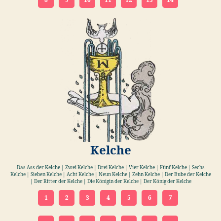
8
9
10
11
12
13
14
Kelche
Das Ass der Kelche | Zwei Kelche | Drei Kelche | Vier Kelche | Fünf Kelche | Sechs
Kelche | Sieben Kelche | Acht Kelche | Neun Kelche | Zehn Kelche | Der Bube der Kelche
| Der Ritter der Kelche | Die Königin der Kelche | Der König der Kelche
1
2
3
4
5
6
7