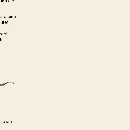
und die
 und eine
eutet,
reht
ch
 sowie