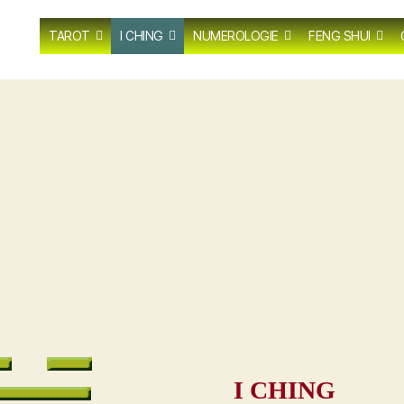
TAROT
I CHING
NUMEROLOGIE
FENG SHUI
I CHING