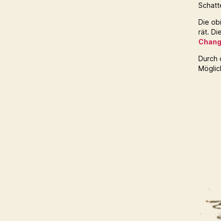
Schat
Die ob
rät. D
Chan
Durch 
Möglic