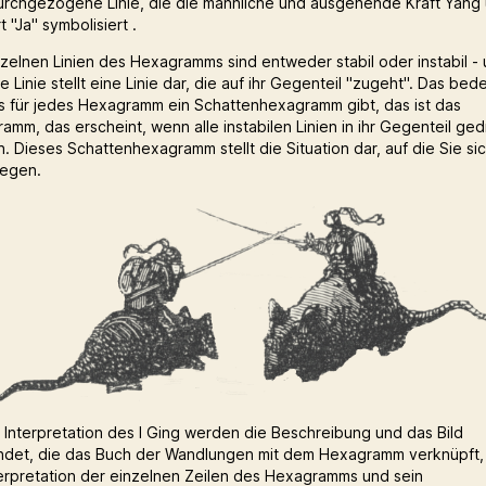
urchgezogene Linie, die die männliche und ausgehende Kraft Yang 
 "Ja" symbolisiert .
nzelnen Linien des Hexagramms sind entweder stabil oder instabil -
le Linie stellt eine Linie dar, die auf ihr Gegenteil "zugeht". Das bed
s für jedes Hexagramm ein Schattenhexagramm gibt, das ist das
amm, das erscheint, wenn alle instabilen Linien in ihr Gegenteil ged
. Dieses Schattenhexagramm stellt die Situation dar, auf die Sie si
egen.
e Interpretation des I Ging werden die Beschreibung und das Bild
det, die das Buch der Wandlungen mit dem Hexagramm verknüpft,
terpretation der einzelnen Zeilen des Hexagramms und sein