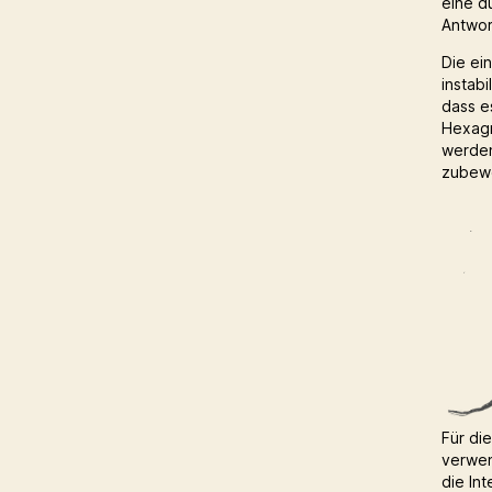
eine d
Antwort
Die ei
instabi
dass e
Hexagr
werden
zubew
Für di
verwen
die In