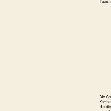
Taoism
Die Gr
Kombin
die di