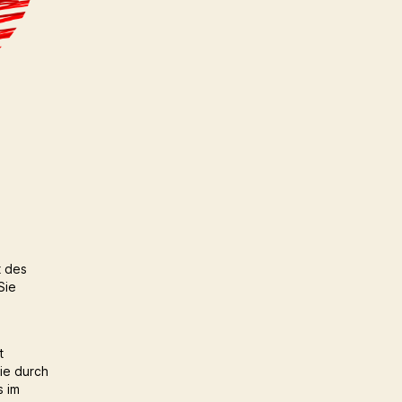
t des
Sie
t
ie durch
s im