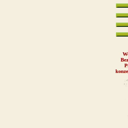
We
Bez
P
konze