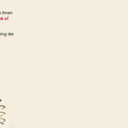
m Ihnen
k of
Ging die