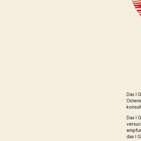
Das I 
Ostens
konsul
Das I 
versuc
empfun
das I 