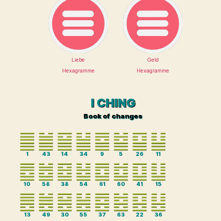
Liebe
Geld
Hexagramme
Hexagramme
I CHING
Book of changes
1
43
14
34
9
5
26
11
10
58
38
54
61
60
41
15
13
49
30
55
37
63
22
36