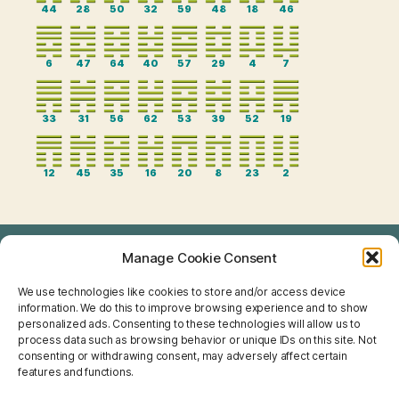
44
28
50
32
59
48
18
46
6
47
64
40
57
29
4
7
33
31
56
62
53
39
52
19
12
45
35
16
20
8
23
2
Manage Cookie Consent
TAROT
We use technologies like cookies to store and/or access device
I CHING
information. We do this to improve browsing experience and to show
personalized ads. Consenting to these technologies will allow us to
NUMEROLOGIE
process data such as browsing behavior or unique IDs on this site. Not
consenting or withdrawing consent, may adversely affect certain
features and functions.
FENG SHUI