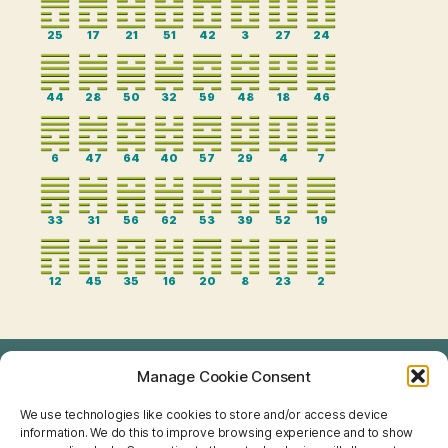
25
17
21
51
42
3
27
24
44
28
50
32
59
48
18
46
6
47
64
40
57
29
4
7
33
31
56
62
53
39
52
19
12
45
35
16
20
8
23
2
Manage Cookie Consent
TAROT
We use technologies like cookies to store and/or access device
I CHING
information. We do this to improve browsing experience and to show