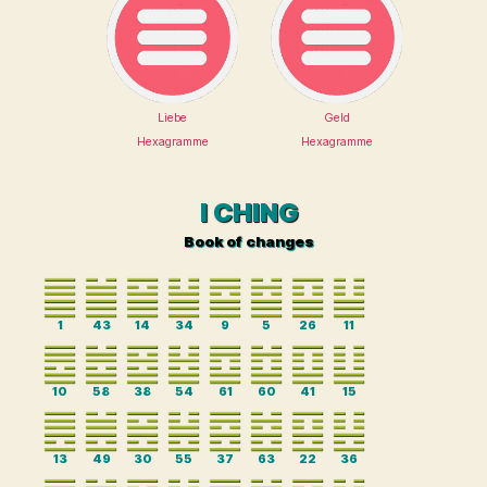
Liebe
Geld
Hexagramme
Hexagramme
I CHING
Book of changes
1
43
14
34
9
5
26
11
10
58
38
54
61
60
41
15
13
49
30
55
37
63
22
36