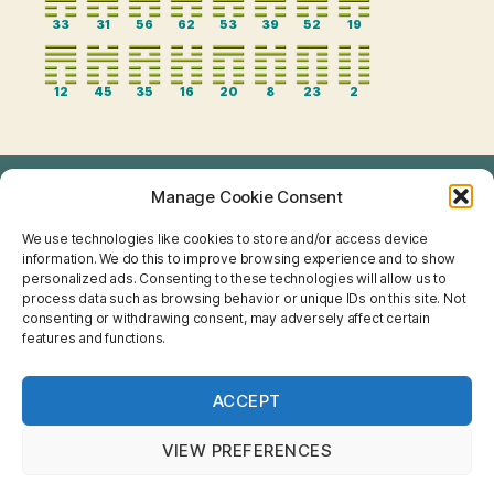
33
31
56
62
53
39
52
19
12
45
35
16
20
8
23
2
Manage Cookie Consent
TAROT
We use technologies like cookies to store and/or access device
I CHING
information. We do this to improve browsing experience and to show
personalized ads. Consenting to these technologies will allow us to
NUMEROLOGIE
process data such as browsing behavior or unique IDs on this site. Not
consenting or withdrawing consent, may adversely affect certain
features and functions.
FENG SHUI
CHINESISCHE ASTROLOGIE
ACCEPT
HOROSKOPE
VIEW PREFERENCES
NETSPIRIT